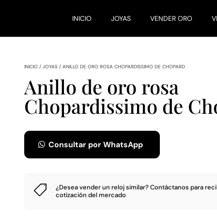
INICIO
JOYAS
VENDER ORO
V
INICIO
/
JOYAS
/
ANILLO DE ORO ROSA CHOPARDISSIMO DE CHOPARD
Anillo de oro rosa
Chopardissimo de Ch
Consultar por WhatsApp
¿Desea vender un reloj similar?
Contáctanos
para reci

cotización del mercado