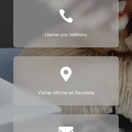

Llamar por teléfono

Visitar oficina en Recoleta
