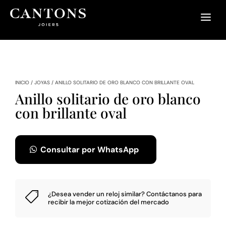
INICIO
/
JOYAS
/
ANILLO SOLITARIO DE ORO BLANCO CON BRILLANTE OVAL
Anillo solitario de oro blanco
con brillante oval
Consultar por WhatsApp
¿Desea vender un reloj similar?
Contáctanos
para

recibir la mejor cotización del mercado