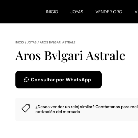
INICIO
JOYAS
VENDER ORO
V
INICIO
/
JOYAS
/
AROS BVLGARI ASTRALE
Aros Bvlgari Astrale
Consultar por WhatsApp
¿Desea vender un reloj similar?
Contáctanos
para reci

cotización del mercado