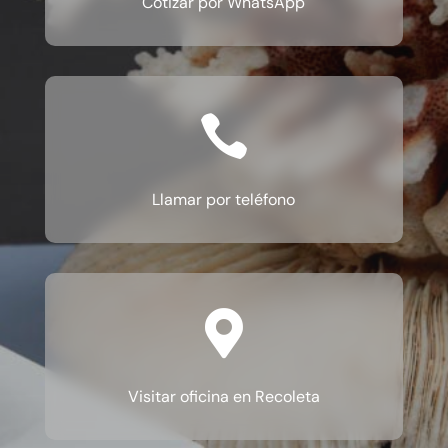
Cotizar por WhatsApp

Llamar por teléfono

Visitar oficina en Recoleta