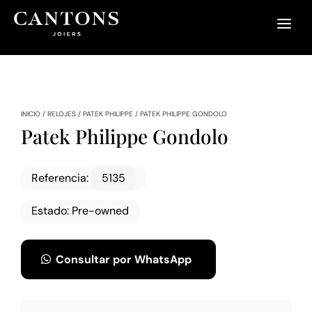
INICIO
/
RELOJES
/
PATEK PHILIPPE
/
PATEK PHILIPPE GONDOLO
Patek Philippe Gondolo
Referencia
:
5135
Estado
:
Pre-owned
Consultar por WhatsApp