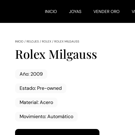
INICIO
JOYAS
VENDER ORO
V
INICIO
/
RELOJES
/
ROLEX
/
ROLEX MILGAUSS
Rolex Milgauss
Año
:
2009
Estado
:
Pre-owned
Material
:
Acero
Movimiento
:
Automático