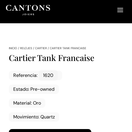
INICIO
/
RELOJES
/
CARTIER
/
CARTIER TANK FRANCAISE
Cartier Tank Francaise
Referencia
:
1620
Estado
:
Pre-owned
Material
:
Oro
Movimiento
:
Quartz