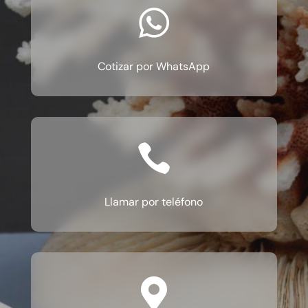

Cotizar por WhatsApp

Llamar por teléfono
