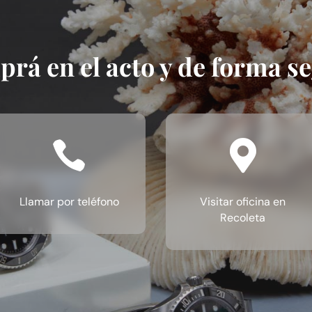
rá en el acto y de forma s


Llamar por teléfono
Visitar oficina en
Recoleta